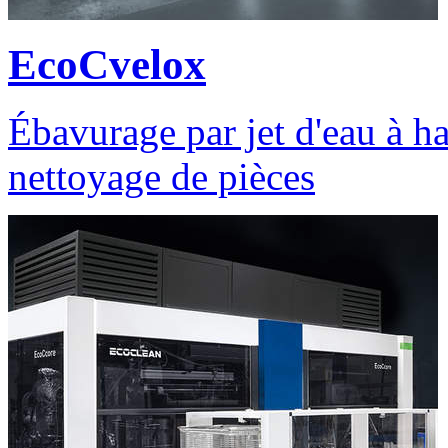
EcoCvelox
Ébavurage par jet d'eau à h
nettoyage de pièces