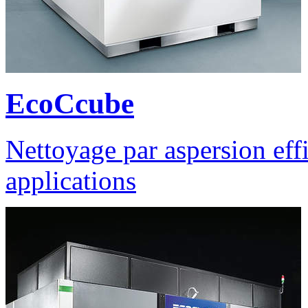
EcoCcube
Nettoyage par aspersion ef
applications