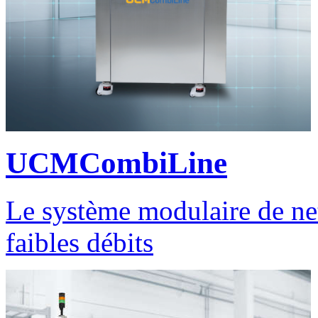
UCMCombiLine
Le système modulaire de net
faibles débits