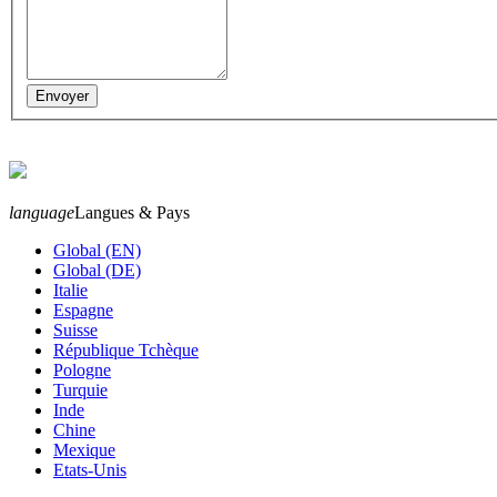
language
Langues & Pays
Global (EN)
Global (DE)
Italie
Espagne
Suisse
République Tchèque
Pologne
Turquie
Inde
Chine
Mexique
Etats-Unis