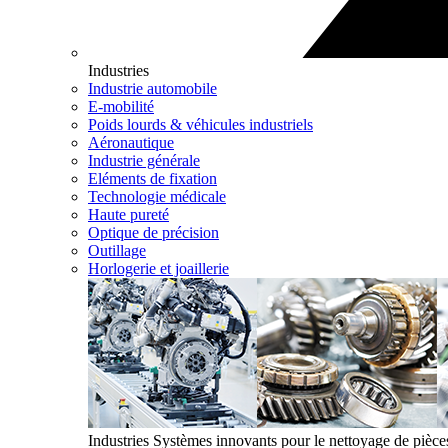
Industries
Industrie automobile
E-mobilité
Poids lourds & véhicules industriels
Aéronautique
Industrie générale
Eléments de fixation
Technologie médicale
Haute pureté
Optique de précision
Outillage
Horlogerie et joaillerie
Industries
Systèmes innovants pour le nettoyage de pièces e