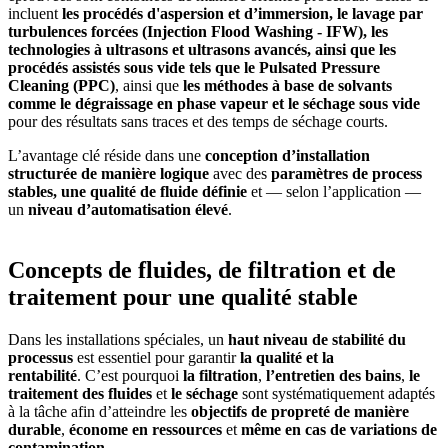
incluent
les procédés d'aspersion et d’immersion, le lavage par
turbulences forcées (Injection Flood Washing - IFW), les
technologies à ultrasons et ultrasons avancés, ainsi que les
procédés assistés sous vide tels que le Pulsated Pressure
Cleaning (PPC)
, ainsi que
les méthodes à base de solvants
comme le dégraissage en phase vapeur et le séchage sous vide
pour des résultats sans traces et des temps de séchage courts.
L’avantage clé réside dans une
conception d’installation
structurée de manière logique
avec des
paramètres de process
stables, une qualité de fluide définie
et — selon l’application —
un
niveau d’automatisation élevé
.
Concepts de fluides, de filtration et de
traitement pour une qualité stable
Dans les installations spéciales, un
haut niveau de stabilité du
processus
est essentiel pour garantir
la qualité et la
rentabilité
. C’est pourquoi
la filtration
,
l’entretien des bains
,
le
traitement des fluides
et
le séchage
sont systématiquement adaptés
à la tâche afin d’atteindre les
objectifs de propreté de manière
durable
,
économe en ressources
et
même en cas de variations de
contamination
.