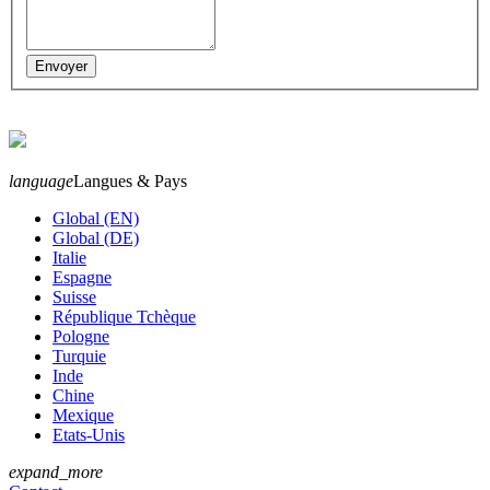
language
Langues & Pays
Global (EN)
Global (DE)
Italie
Espagne
Suisse
République Tchèque
Pologne
Turquie
Inde
Chine
Mexique
Etats-Unis
expand_more